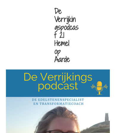
De
Verrijkin
gspodcas
t 2.1
Hemel
op
Aarde