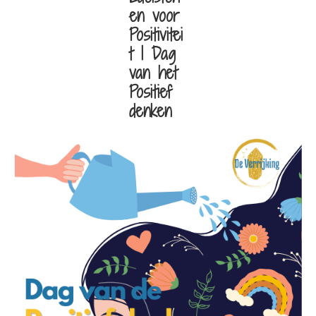
en voor
Positivitei
t | Dag
van het
Positief
denken