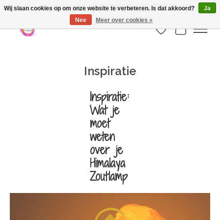
Webshop is geopend maar nog onder constructie | let op: Verzenden vanaf 29
Wij slaan cookies op om onze website te verbeteren. Is dat akkoord?
Ja
juli
Nee
Meer over cookies »
Verlanglijst
Winkelwa
Inspiratie
Inspiratie:
Wat je
moet
weten
over je
Himalaya
Zoutlamp