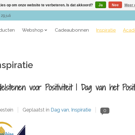
kies op om onze website te verbeteren. Is dat akkoord?
Ja
Nee
Meer 
29 juli
oducten
Webshop
Cadeaubonnen
Inspiratie
Acad
nspiratie
stenen voor Positiviteit | Dag van het Posit
estein
Geplaatst in
Dag van
,
Inspiratie
0