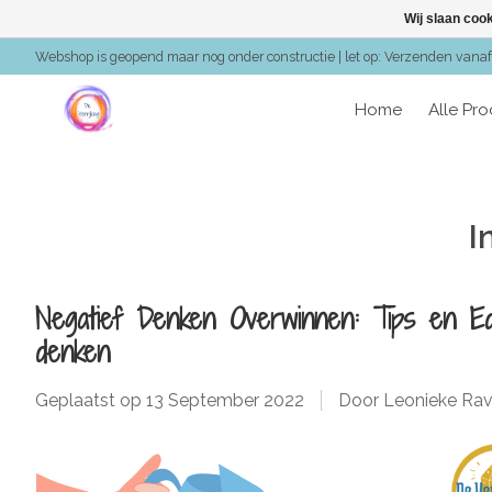
Wij slaan coo
Webshop is geopend maar nog onder constructie | let op: Verzenden vanaf 
Home
Alle Pr
I
Negatief Denken Overwinnen: Tips en Edel
denken
Geplaatst op
13 September 2022
Door Leonieke Rav