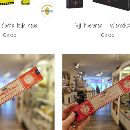
 Contra todo hexa
Vijf tibetanen - Wierookst
€2,00
€2,00