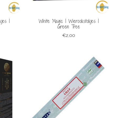
jes |
White Magic | Wierookstokjes |
Green Tree
€2,00