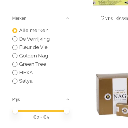
Divine bless
Merken
Alle merken
De Verrijking
Fleur de Vie
Golden Nag
Green Tree
HEXA
Satya
Prijs
Minimale prijswaarde
Price maximum value
€
0
- €
5