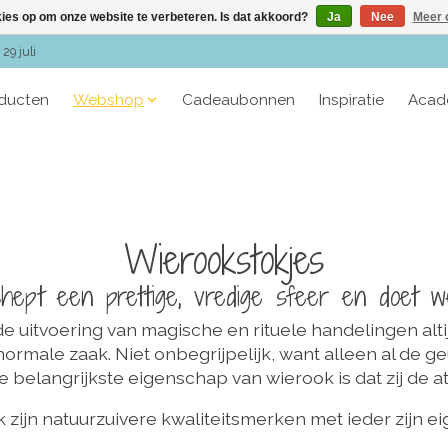
kies op om onze website te verbeteren. Is dat akkoord?
Ja
Nee
Meer 
29 juli
oducten
Webshop
Cadeaubonnen
Inspiratie
Acad
Wierookstokjes
hept een prettige, vredige sfeer en doet we
 de uitvoering van magische en rituele handelingen alt
ormale zaak. Niet onbegrijpelijk, want alleen al de ge
 belangrijkste eigenschap van wierook is dat zij de a
jn natuurzuivere kwaliteitsmerken met ieder zijn ei