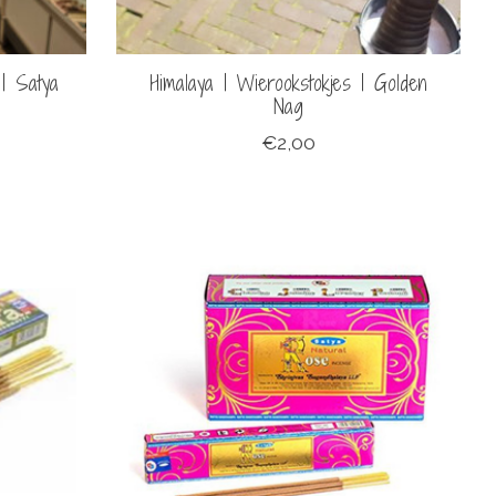
| Satya
Himalaya | Wierookstokjes | Golden
Nag
€2,00