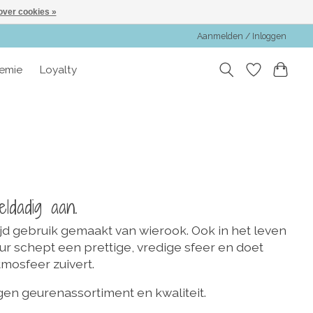
over cookies »
Aanmelden / Inloggen
emie
Loyalty
ldadig aan.
ijd gebruik gemaakt van wierook. Ook in het leven
ur schept een prettige, vredige sfeer en doet
tmosfeer zuivert.
gen geurenassortiment en kwaliteit.