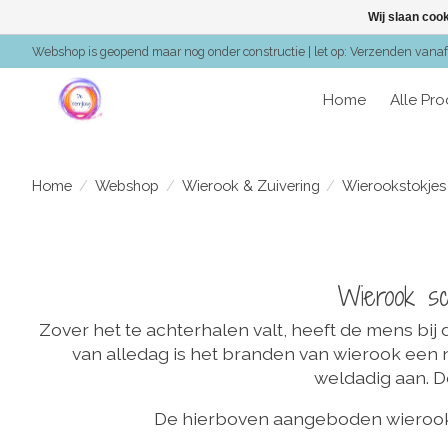
Wij slaan coo
Webshop is geopend maar nog onder constructie | let op: Verzenden vanaf 
Home
Alle Pr
Home
/
Webshop
/
Wierook & Zuivering
/
Wierookstokjes
Wierook sc
Zover het te achterhalen valt, heeft de mens bij
van alledag is het branden van wierook een n
weldadig aan. De
De hierboven aangeboden wierook zi