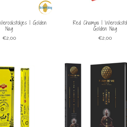
Wierookstokjes | Golden
Red Champa | Wierookstok
Nag
Golden Nag
€2,00
€2,00