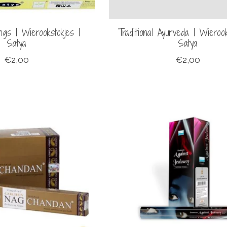
ings | Wierookstokjes |
Traditional Ayurveda | Wierook
Satya
Satya
€2,00
€2,00