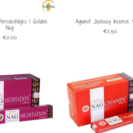
erookstokjes | Golden
Against Jealousy Incense 
Nag
€1,50
€2,00