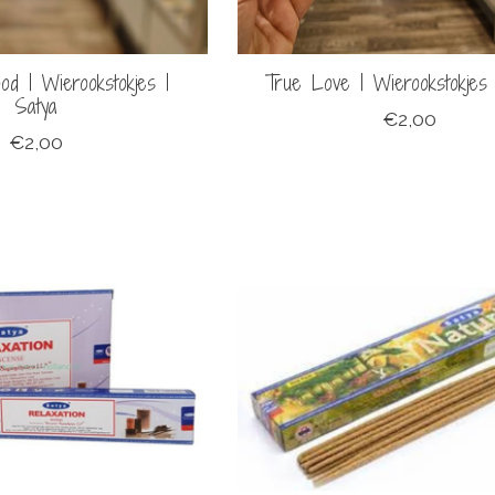
od | Wierookstokjes |
True Love | Wierookstokjes 
Satya
€2,00
€2,00