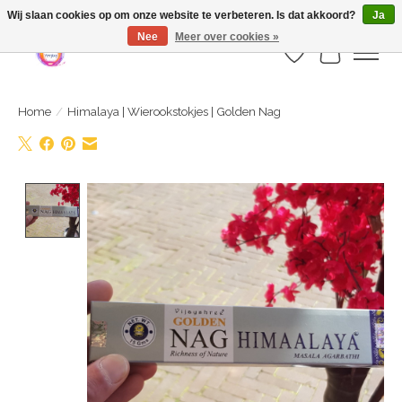
Webshop is geopend maar nog onder constructie | let op: Verzenden vanaf 29
Wij slaan cookies op om onze website te verbeteren. Is dat akkoord?
Ja
juli
Nee
Meer over cookies »
Verlanglijst
Winkelwa
Home
/
Himalaya | Wierookstokjes | Golden Nag
Product image slideshow Items