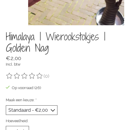
Himalaya | Wierookstokjes |
Golden Nag
€2,00
Incl. btw
(0)
De beoordeling van dit product is
0
van de 5
Op voorraad (26)
Maak een keuze:
*
Hoeveelheid: