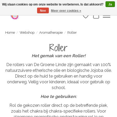
Webshop is geopend maar nog onder constructie | let op: Verzenden vanaf 29
Wij slaan cookies op om onze website te verbeteren. Is dat akkoord?
Ja
juli
Nee
Meer over cookies »
Verlanglijst
Winkelwa
Home
/
Webshop
/
Aromatherapie
/
Roller
Roller
Het gemak van een Roller!
De rollers van De Groene Linde zijn gemaakt van 100%
natuurzuivere etherische olie en biologische Jojoba olie.
Direct op de huid te gebruiken en handig voor
onderweg. Veilig voor kinderen, ideaal voor gebruik op
school.
Hoe te gebruiken:
Rol de gekozen roller direct op de betreffende plek,
zoals het chakra bij chakra-specifieke rollers. Voor
algemene energetische ondersteuning rol je op