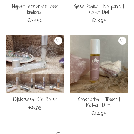
Najaars combinatie voor
Geen Paniek | No panic |
kinderen
Roller 10ml
€32,50
€13,95
Edelstenen Olie Roller
Consolation | Troost |
Roll-on 10 ml
€8,95
€14,95