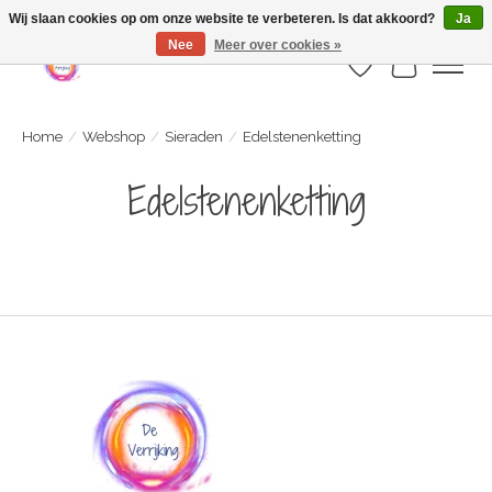
Webshop is geopend maar nog onder constructie | let op: Verzenden vanaf 29
Wij slaan cookies op om onze website te verbeteren. Is dat akkoord?
Ja
juli
Nee
Meer over cookies »
Verlanglijst
Winkelwa
Home
/
Webshop
/
Sieraden
/
Edelstenenketting
Edelstenenketting