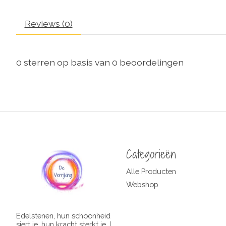
Reviews (0)
0
sterren op basis van
0
beoordelingen
Categorieën
Alle Producten
Webshop
Edelstenen, hun schoonheid
siert je, hun kracht sterkt je. |