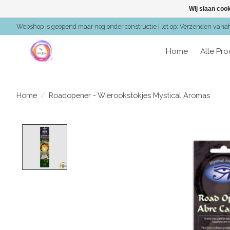
Wij slaan coo
Webshop is geopend maar nog onder constructie | let op: Verzenden vanaf 
Home
Alle Pr
Home
/
Roadopener - Wierookstokjes Mystical Aromas
Product image slideshow Items