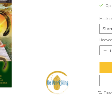
Op 
Maak e
Hoevee
Toev