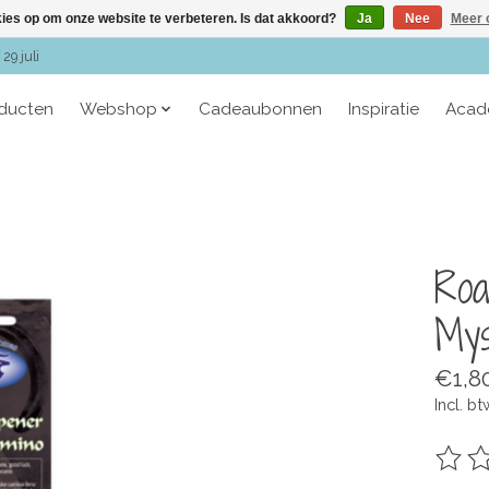
kies op om onze website te verbeteren. Is dat akkoord?
Ja
Nee
Meer 
29 juli
oducten
Webshop
Cadeaubonnen
Inspiratie
Acad
Roa
Mys
€1,8
Incl. bt
De be