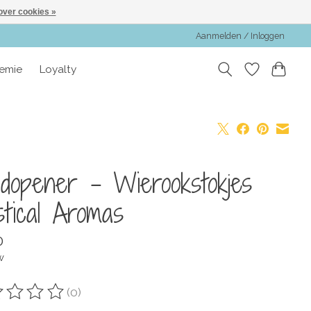
over cookies »
Aanmelden / Inloggen
emie
Loyalty
dopener - Wierookstokjes
tical Aromas
0
w
(0)
oordeling van dit product is
0
van de 5