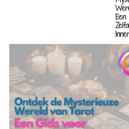
Were
Een 
Zelf
Inner