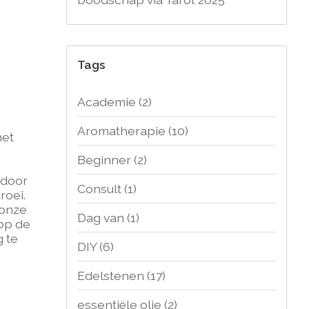
Tags
Academie
(2)
Aromatherapie
(10)
met
Beginner
(2)
 door
Consult
(1)
roei.
 onze
Dag van
(1)
 op de
g te
DIY
(6)
Edelstenen
(17)
essentiële olie
(2)