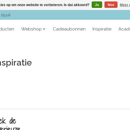
kies op om onze website te verbeteren. Is dat akkoord?
Ja
Nee
Meer 
29 juli
oducten
Webshop
Cadeaubonnen
Inspiratie
Acad
nspiratie
ek de
erieuze