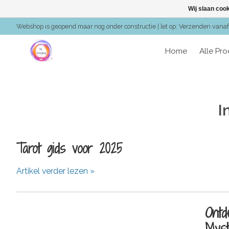
Wij slaan coo
Webshop is geopend maar nog onder constructie | let op: Verzenden vanaf 
Home
Alle Pr
I
Tarot gids voor 2025
Artikel verder lezen »
Ontd
Myst