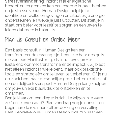
Stressvermindering
: Inzicht in je energetische
behoeften en grenzen kan een enorme impact hebben
op je stressniveaus. Human Design helpt je te
identificeren welke omgevingen en situaties je energie
ondersteunen, en welke je juist uitputten. Dit stelt je in
staat om beter voor jezelf te zorgen en een leven te
leiden dat meer in balans is.
Plan Je Consult en Ontdek Meer
Een basis consult in Human Design kan een
transformerende ervaring zijn. Leonieke haar design is
die van een Manifestor - gids, intuïtieve spreker,
luisterend oor met transformerende impact -. Zij biedt
niet alleen inzicht in wie je bent, maar ook praktische
tools en strategieën om je leven te verbeteren. Of je nu
op zoek bent naar persoonlijke groei, betere relaties, of
een duidelijker levenspad, Human Design kan je helpen
om jouw unieke blauwdruk te ontdekken en te
omarmen.
Ben je klaar om een dieper inzicht te krijgen in je ware
zelf en je levenspad? Plan vandaag nog je consult en
begin aan de reis naar zelfontdekking en vervulling.
Laat Leonieke jouw Human Design gids zijn naar een