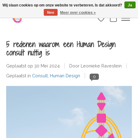
Webshop is geopend maar nog onder constructie | let op: Verzenden vanaf 29
Wij slaan cookies op om onze website te verbeteren. Is dat akkoord?
Ja
juli
Nee
Meer over cookies »
Verlanglijst
Winkelwa
5 redenen waarom een Human Design
consult nuttig is
Geplaatst op
30 Mei 2024
Door Leonieke Ravestein
Geplaatst in
Consult
,
Human Design
0