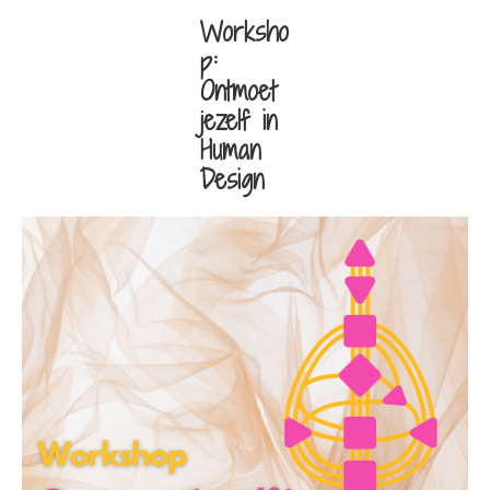
Worksho
p:
Ontmoet
jezelf in
Human
Design