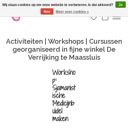
Webshop is geopend maar nog onder constructie | let op: Verzenden vanaf 29
Wij slaan cookies op om onze website te verbeteren. Is dat akkoord?
Ja
juli
Nee
Meer over cookies »
Verlanglijst
Winkelwa
Activiteiten | Workshops | Cursussen
georganiseerd in fijne winkel De
Verrijking te Maassluis
Worksho
p:
Sjamanist
ische
Medicijnb
uidel
maken