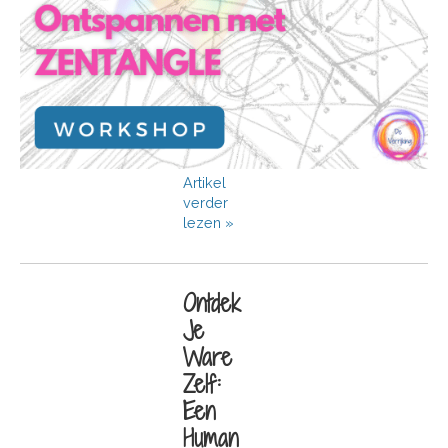
Artikel
verder
lezen »
Ontdek
Je
Ware
Zelf:
Een
Human