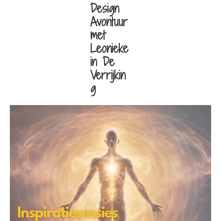
Design
Avontuur
met
Leonieke
in De
Verrijkin
g