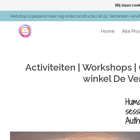
Wij slaan coo
Webshop is geopend maar nog onder constructie | let op: Verzenden vanaf 
Home
Alle Pr
Activiteiten | Workshops |
winkel De Ver
Huma
sess
Auth