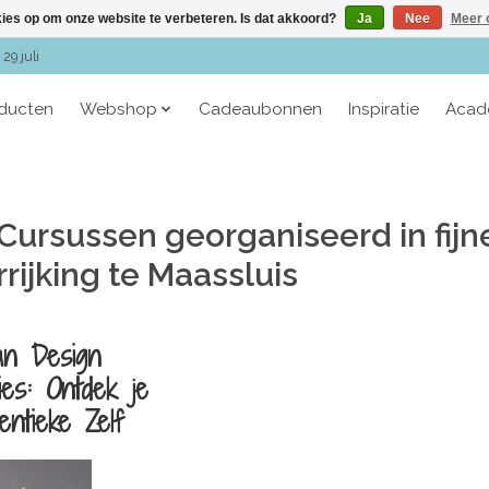
kies op om onze website te verbeteren. Is dat akkoord?
Ja
Nee
Meer 
29 juli
oducten
Webshop
Cadeaubonnen
Inspiratie
Acad
 Cursussen georganiseerd in fijn
rijking te Maassluis
n Design
ies: Ontdek je
entieke Zelf