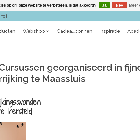
kies op om onze website te verbeteren. Is dat akkoord?
Ja
Nee
Meer 
29 juli
oducten
Webshop
Cadeaubonnen
Inspiratie
Acad
 Cursussen georganiseerd in fijn
rijking te Maassluis
ijkingsavonden
re hersteld