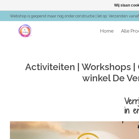
Wij slaan coo
Webshop is geopend maar nog onder constructie | let op: Verzenden vanaf 
Home
Alle Pr
Activiteiten | Workshops |
winkel De Ver
Verr
in e