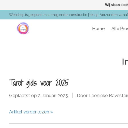
Wij slaan coo
Webshop is geopend maar nog onder constructie | let op: Verzenden vanaf 
Home
Alle Pr
I
Tarot gids voor 2025
Geplaatst op
2 Januari 2025
Door Leonieke Ravestei
Artikel verder lezen »