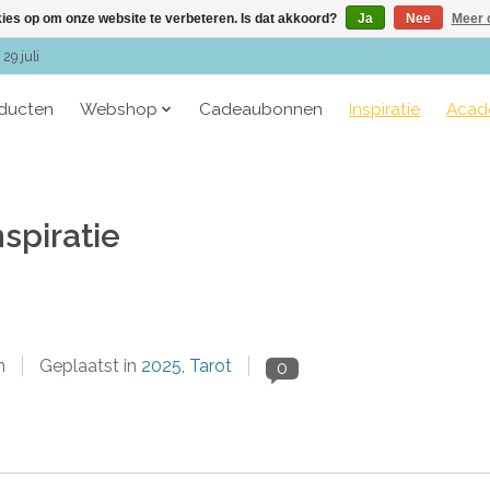
kies op om onze website te verbeteren. Is dat akkoord?
Ja
Nee
Meer 
29 juli
oducten
Webshop
Cadeaubonnen
Inspiratie
Acad
nspiratie
n
Geplaatst in
2025
,
Tarot
0