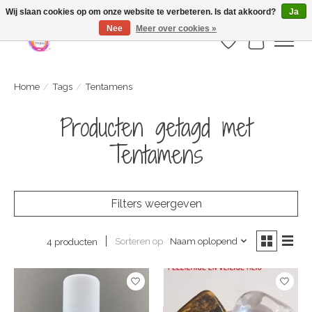
Webshop is geopend maar nog onder constructie | let op: Verzenden vanaf 29
Wij slaan cookies op om onze website te verbeteren. Is dat akkoord?
Ja
juli
Nee
Meer over cookies »
Verlanglijst
Winkelwa
Home
/
Tags
/
Tentamens
Producten getagd met
Tentamens
Filters weergeven
Sorteren op
Naam oplopend
4 producten