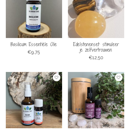
Basilicum Essentiële Olie
Edelstenenset: stimuleer
je zelfvertrouwen
€9,75
€12,50