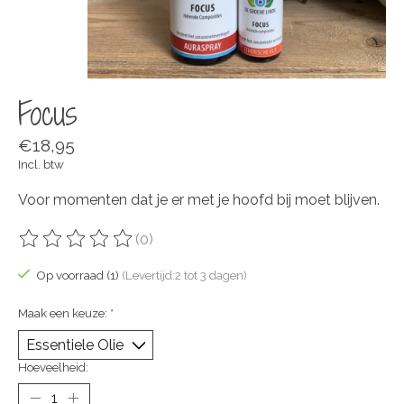
Focus
€18,95
Incl. btw
Voor momenten dat je er met je hoofd bij moet blijven.
(0)
De beoordeling van dit product is
0
van de 5
Op voorraad (1)
(Levertijd:2 tot 3 dagen)
Maak een keuze:
*
Hoeveelheid: