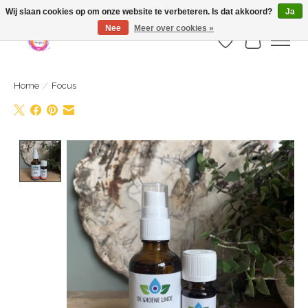
Webshop is geopend maar nog onder constructie | let op: Verzenden vanaf 29
Wij slaan cookies op om onze website te verbeteren. Is dat akkoord?
Ja
juli
Nee
Meer over cookies »
Verlanglijst
Winkelwa
Home
/
Focus
Product image slideshow Items