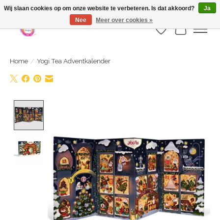
Webshop is geopend maar nog onder constructie | let op: Verzenden vanaf 29
Wij slaan cookies op om onze website te verbeteren. Is dat akkoord?
Ja
juli
Nee
Meer over cookies »
Verlanglijst
Winkelwa
Home
/
Yogi Tea Adventkalender
Product image slideshow Items