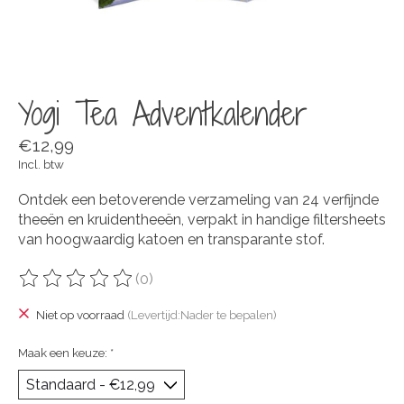
Yogi Tea Adventkalender
€12,99
Incl. btw
Ontdek een betoverende verzameling van 24 verfijnde
theeën en kruidentheeën, verpakt in handige filtersheets
van hoogwaardig katoen en transparante stof.
(0)
De beoordeling van dit product is
0
van de 5
Niet op voorraad
(Levertijd:Nader te bepalen)
Maak een keuze:
*