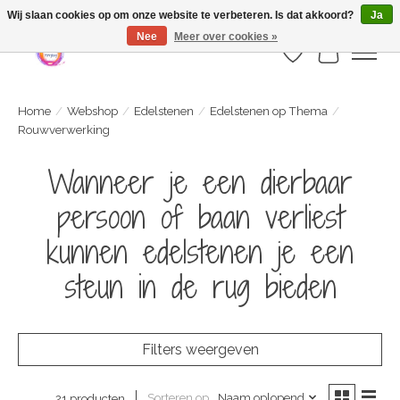
Webshop is geopend maar nog onder constructie | let op: Verzenden vanaf 29
Wij slaan cookies op om onze website te verbeteren. Is dat akkoord?
Ja
juli
Nee
Meer over cookies »
Verlanglijst
Winkelwa
Home
/
Webshop
/
Edelstenen
/
Edelstenen op Thema
/
Rouwverwerking
Wanneer je een dierbaar
persoon of baan verliest
kunnen edelstenen je een
steun in de rug bieden
Filters weergeven
Sorteren op
Naam oplopend
21 producten