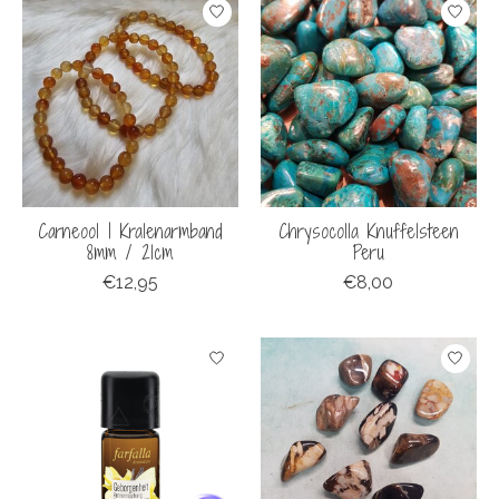
Carneool | Kralenarmband
Chrysocolla Knuffelsteen
8mm / 21cm
Peru
€12,95
€8,00