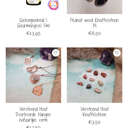
Geborgenheid |
Peanut wood Knuffelsteen
Geurmengsel 5ml
M
€13,95
€6,50
Versteend Hout
Versteend Hout
Doorboorde Hanger
Knuffelsteen
natuurlijke vorm
€3,50
€12,50