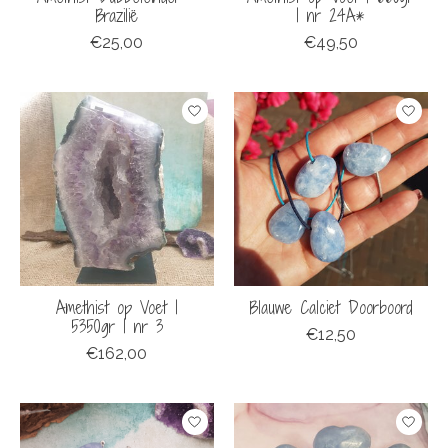
Brazilië
| nr 24A*
€25,00
€49,50
Amethist op Voet |
Blauwe Calciet Doorboord
5350gr | nr 3
€12,50
€162,00