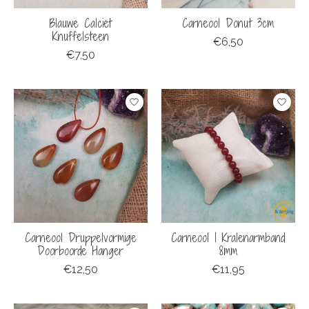
Blauwe Calciet
Carneool Donut 3cm
Knuffelsteen
€6,50
€7,50
Carneool Druppelvormige
Carneool | Kralenarmband
Doorboorde Hanger
8mm
€12,50
€11,95