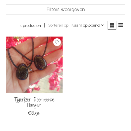
Filters weergeven
Sorteren op
Naam oplopend
1 producten
Tijgerijzer Doorboorde
Hanger
€8,95