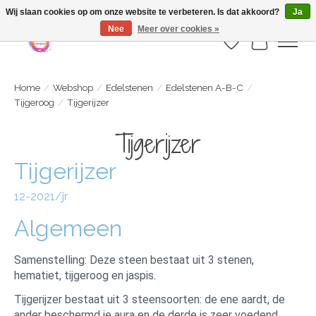
Webshop is geopend maar nog onder constructie | let op: Verzenden vanaf 29
Wij slaan cookies op om onze website te verbeteren. Is dat akkoord?
Ja
juli
Nee
Meer over cookies »
Verlanglijst
Winkelwa
Home
/
Webshop
/
Edelstenen
/
Edelstenen A-B-C
/
Tijgeroog
/
Tijgerijzer
Tijgerijzer
Tijgerijzer
12-2021/jr
Algemeen
Samenstelling: Deze steen bestaat uit 3 stenen,
hematiet, tijgeroog en jaspis.
Tijgerijzer bestaat uit 3 steensoorten: de ene aardt, de
ander beschermd je aura en de derde is zeer voedend.