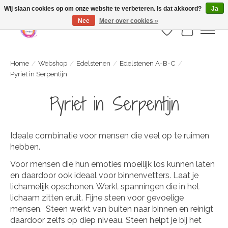
Webshop is geopend maar nog onder constructie | let op: Verzenden vanaf 29
Wij slaan cookies op om onze website te verbeteren. Is dat akkoord?
Ja
juli
Nee
Meer over cookies »
Verlanglijst
Winkelwa
Home
/
Webshop
/
Edelstenen
/
Edelstenen A-B-C
/
Pyriet in Serpentijn
Pyriet in Serpentijn
Ideale combinatie voor mensen die veel op te ruimen
hebben.
Voor mensen die hun emoties moeilijk los kunnen laten
en daardoor ook ideaal voor binnenvetters. Laat je
lichamelijk opschonen. Werkt spanningen die in het
lichaam zitten eruit. Fijne steen voor gevoelige
mensen. Steen werkt van buiten naar binnen en reinigt
daardoor zelfs op diep niveau. Steen helpt je bij het