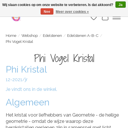
Webshop is geopend maar nog onder constructie | let op: Verzenden vanaf 29
Wij slaan cookies op om onze website te verbeteren. Is dat akkoord?
Ja
juli
Nee
Meer over cookies »
Verlanglijst
Winkelwa
Home
/
Webshop
/
Edelstenen
/
Edelstenen A-B-C
/
Phi Vogel Kristal
Phi Vogel Kristal
Phi Kristal
12-2021/jr
Je vindt ons in de winkel.
Algemeen
Het kristal voor liefhebbers van Geometrie - de heilige
geometrie - omdat de wijze waarop deze
bergkristallen geslepen zijn in samenspel met licht