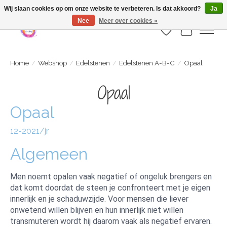
Webshop is geopend maar nog onder constructie | let op: Verzenden vanaf 29
Wij slaan cookies op om onze website te verbeteren. Is dat akkoord?
Ja
juli
Nee
Meer over cookies »
Verlanglijst
Winkelwa
Home
/
Webshop
/
Edelstenen
/
Edelstenen A-B-C
/
Opaal
Opaal
Opaal
12-2021/jr
Algemeen
Men noemt opalen vaak negatief of ongeluk brengers en
dat komt doordat de steen je confronteert met je eigen
innerlijk en je schaduwzijde. Voor mensen die liever
onwetend willen blijven en hun innerlijk niet willen
transmuteren wordt hij daarom vaak als negatief ervaren.