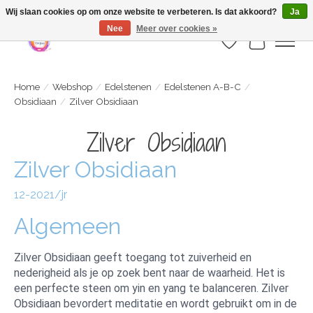
Webshop is geopend maar nog onder constructie | let op: Verzenden vanaf 29
Wij slaan cookies op om onze website te verbeteren. Is dat akkoord?
Ja
juli
Nee
Meer over cookies »
Verlanglijst
Winkelwa
Home
/
Webshop
/
Edelstenen
/
Edelstenen A-B-C
/
Obsidiaan
/
Zilver Obsidiaan
Zilver Obsidiaan
Zilver Obsidiaan
12-2021/jr
Algemeen
Zilver Obsidiaan geeft toegang tot zuiverheid en
nederigheid als je op zoek bent naar de waarheid. Het is
een perfecte steen om yin en yang te balanceren. Zilver
Obsidiaan bevordert meditatie en wordt gebruikt om in de