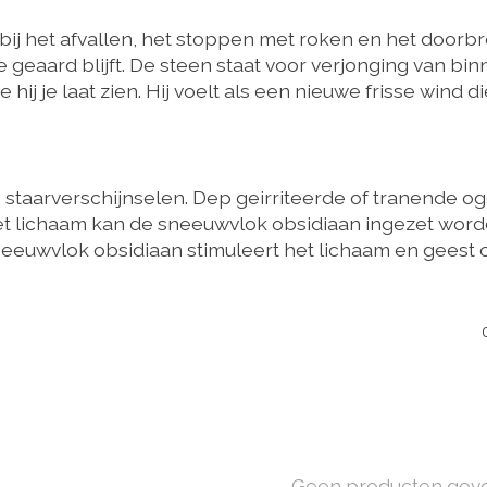
 bij het afvallen, het stoppen met roken en het door
 je geaard blijft. De steen staat voor verjonging van bi
hij je laat zien. Hij voelt als een nieuwe frisse wind d
 staarverschijnselen. Dep geirriteerde of tranende oge
t lichaam kan de sneeuwvlok obsidiaan ingezet word
neeuwvlok obsidiaan stimuleert het lichaam en geest o
Geen producten gev