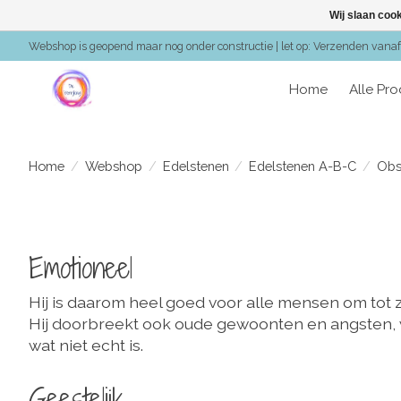
Wij slaan coo
Webshop is geopend maar nog onder constructie | let op: Verzenden vanaf 
Home
Alle Pr
Home
/
Webshop
/
Edelstenen
/
Edelstenen A-B-C
/
Obs
Emotioneel
Hij is daarom heel goed voor alle mensen om tot z
Hij doorbreekt ook oude gewoonten en angsten, waa
wat niet echt is.
Geestelijk