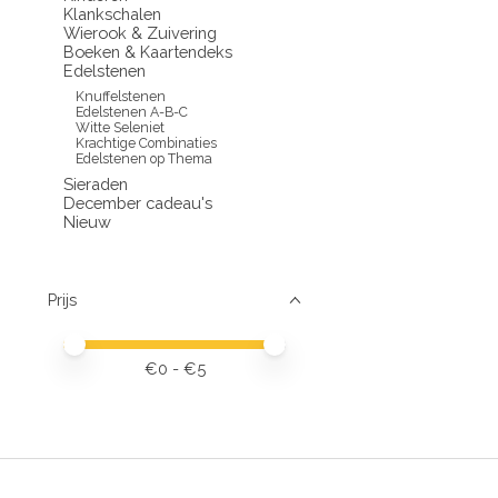
Klankschalen
Wierook & Zuivering
Boeken & Kaartendeks
Edelstenen
Knuffelstenen
Edelstenen A-B-C
Witte Seleniet
Krachtige Combinaties
Edelstenen op Thema
Sieraden
December cadeau's
Nieuw
Prijs
Minimale prijswaarde
Price maximum value
€
0
- €
5