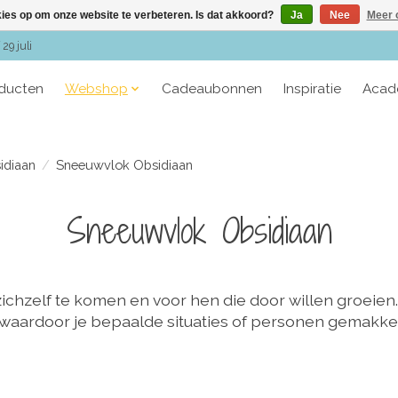
kies op om onze website te verbeteren. Is dat akkoord?
Ja
Nee
Meer 
29 juli
oducten
Webshop
Cadeaubonnen
Inspiratie
Acad
idiaan
/
Sneeuwvlok Obsidiaan
Sneeuwvlok Obsidiaan
ichzelf te komen en voor hen die door willen groeien.
rdoor je bepaalde situaties of personen gemakkelijker