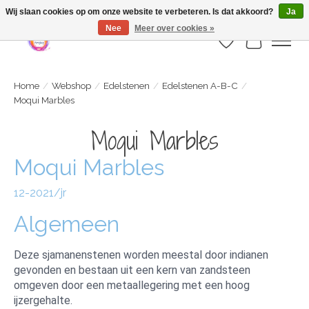
Webshop is geopend maar nog onder constructie | let op: Verzenden vanaf 29
Wij slaan cookies op om onze website te verbeteren. Is dat akkoord?
Ja
juli
Nee
Meer over cookies »
Verlanglijst
Winkelwa
Home
/
Webshop
/
Edelstenen
/
Edelstenen A-B-C
/
Moqui Marbles
Moqui Marbles
Moqui Marbles
12-2021/jr
Algemeen
Deze sjamanenstenen worden meestal door indianen
gevonden en bestaan uit een kern van zandsteen
omgeven door een metaallegering met een hoog
ijzergehalte.