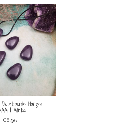
 | Doorboorde Hanger
/AA | Afrika
€8,95