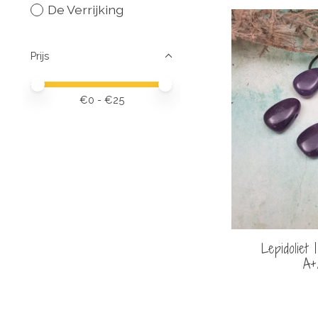
De Verrijking
Prijs
Minimale prijswaarde
Price maximum value
€
0
- €
25
Lepidoliet
A+