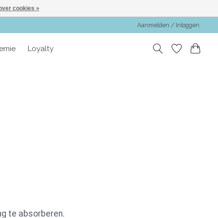
over cookies »
Aanmelden / Inloggen
emie
Loyalty
ng te absorberen.