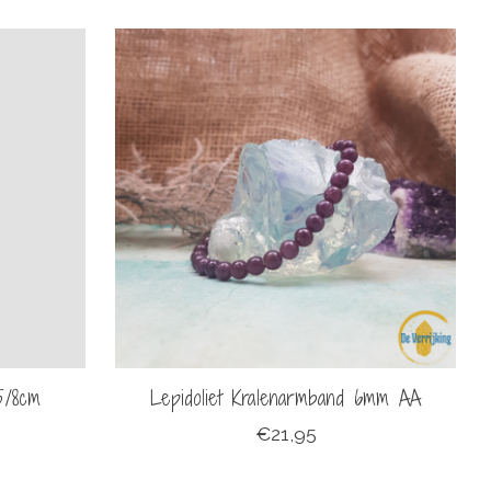
5/8cm
Lepidoliet Kralenarmband 6mm AA
€21,95