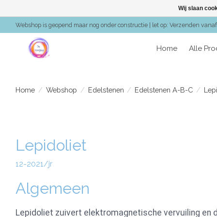
Wij slaan coo
Webshop is geopend maar nog onder constructie | let op: Verzenden vanaf 
Home
Alle Pr
Home
/
Webshop
/
Edelstenen
/
Edelstenen A-B-C
/
Lepi
Lepidoliet
12-2021/jr
Algemeen
Lepidoliet zuivert elektromagnetische vervuiling en