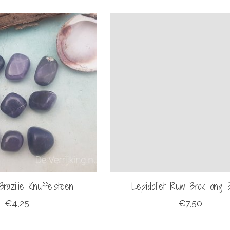
Brazilie Knuffelsteen
Lepidoliet Ruw Brok ong 
€4,25
€7,50