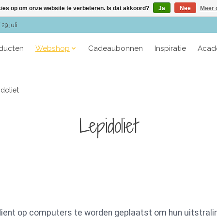
kies op om onze website te verbeteren. Is dat akkoord?
Ja
Nee
Meer 
29 juli
oducten
Webshop
Cadeaubonnen
Inspiratie
Acad
doliet
Lepidoliet
 dient op computers te worden geplaatst om hun uitstrali