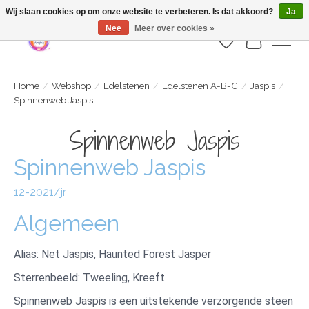
Webshop is geopend maar nog onder constructie | let op: Verzenden vanaf 29
Wij slaan cookies op om onze website te verbeteren. Is dat akkoord?
Ja
juli
Nee
Meer over cookies »
Verlanglijst
Winkelwa
Home
/
Webshop
/
Edelstenen
/
Edelstenen A-B-C
/
Jaspis
/
Spinnenweb Jaspis
Spinnenweb Jaspis
Spinnenweb Jaspis
12-2021/jr
Algemeen
Alias: Net Jaspis, Haunted Forest Jasper
Sterrenbeeld: Tweeling, Kreeft
Spinnenweb Jaspis is een uitstekende verzorgende steen