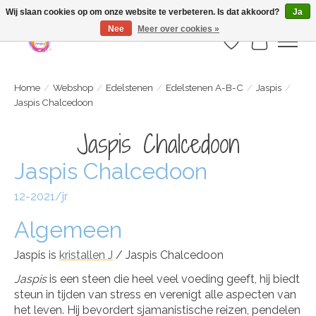
Webshop is geopend maar nog onder constructie | let op: Verzenden vanaf 29
Wij slaan cookies op om onze website te verbeteren. Is dat akkoord?
Ja
juli
Nee
Meer over cookies »
Verlanglijst
Winkelwa
Home
/
Webshop
/
Edelstenen
/
Edelstenen A-B-C
/
Jaspis
/
Jaspis Chalcedoon
Jaspis Chalcedoon
Jaspis Chalcedoon
12-2021/jr
Algemeen
Jaspis is
kristallen J
/ Jaspis Chalcedoon
Jaspis
is een steen die heel veel voeding geeft, hij biedt
steun in tijden van stress en verenigt alle aspecten van
het leven. Hij bevordert sjamanistische reizen, pendelen