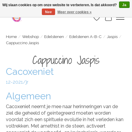
Webshop is geopend maar nog onder constructie | let op: Verzenden vanaf 29
Wij slaan cookies op om onze website te verbeteren. Is dat akkoord?
Ja
juli
Nee
Meer over cookies »
Verlanglijst
Winkelwa
Home
/
Webshop
/
Edelstenen
/
Edelstenen A-B-C
/
Jaspis
/
Cappuccino Jaspis
Cappuccino Jaspis
Cacoxeniet
12-2021/jr
Algemeen
Cacoxeniet neemt je mee naar herinneringen van de
ziel die geheeld of geïntegreerd moeten worden
voordat zich een spirituele evolutie in het verleden kan
voltrekken. Met amethist in de steen, activeert