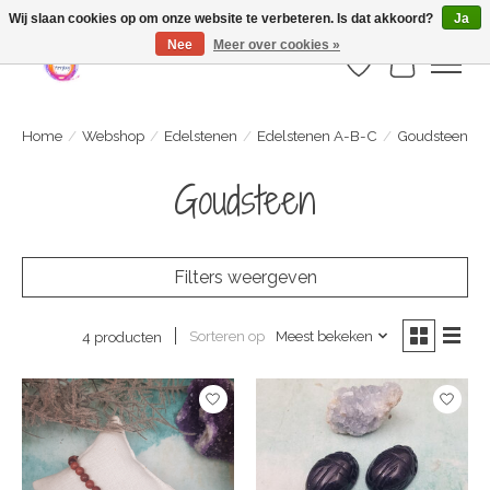
Webshop is geopend maar nog onder constructie | let op: Verzenden vanaf 29
Wij slaan cookies op om onze website te verbeteren. Is dat akkoord?
Ja
juli
Nee
Meer over cookies »
Verlanglijst
Winkelwa
Home
/
Webshop
/
Edelstenen
/
Edelstenen A-B-C
/
Goudsteen
Goudsteen
Filters weergeven
Sorteren op
Meest bekeken
4 producten