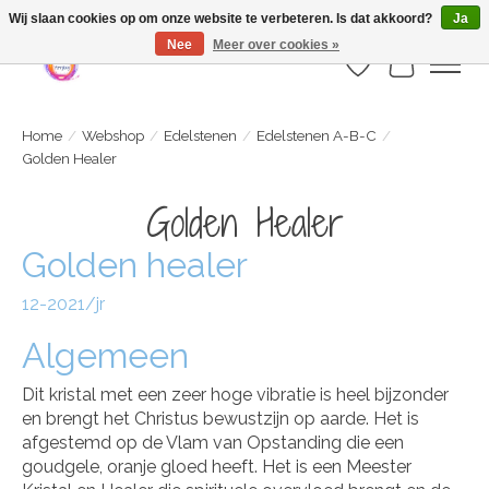
Webshop is geopend maar nog onder constructie | let op: Verzenden vanaf 29
Wij slaan cookies op om onze website te verbeteren. Is dat akkoord?
Ja
juli
Nee
Meer over cookies »
Verlanglijst
Winkelwa
Home
/
Webshop
/
Edelstenen
/
Edelstenen A-B-C
/
Golden Healer
Golden Healer
Golden healer
12-2021/jr
Algemeen
Dit kristal met een zeer hoge vibratie is heel bijzonder
en brengt het Christus bewustzijn op aarde. Het is
afgestemd op de Vlam van Opstanding die een
goudgele, oranje gloed heeft. Het is een Meester