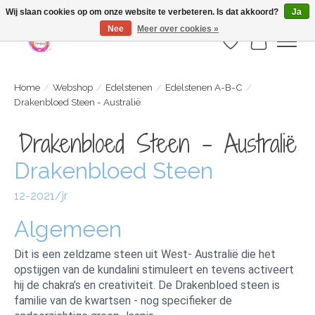
Webshop is geopend maar nog onder constructie | let op: Verzenden vanaf 29
Wij slaan cookies op om onze website te verbeteren. Is dat akkoord?
Ja
juli
Nee
Meer over cookies »
Verlanglijst
Winkelwa
Home
/
Webshop
/
Edelstenen
/
Edelstenen A-B-C
/
Drakenbloed Steen - Australië
Drakenbloed Steen - Australië
Drakenbloed Steen
12-2021/jr
Algemeen
Dit is een zeldzame steen uit West- Australië die het
opstijgen van de kundalini stimuleert en tevens activeert
hij de chakra’s en creativiteit. De Drakenbloed steen is
familie van de kwartsen - nog specifieker de