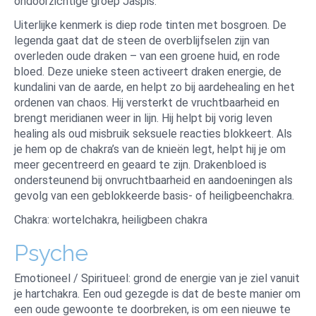
ondoorzichtige groep Jaspis.
Uiterlijke kenmerk is diep rode tinten met bosgroen. De
legenda gaat dat de steen de overblijfselen zijn van
overleden oude draken – van een groene huid, en rode
bloed. Deze unieke steen activeert draken energie, de
kundalini van de aarde, en helpt zo bij aardehealing en het
ordenen van chaos. Hij versterkt de vruchtbaarheid en
brengt meridianen weer in lijn. Hij helpt bij vorig leven
healing als oud misbruik seksuele reacties blokkeert. Als
je hem op de chakra’s van de knieën legt, helpt hij je om
meer gecentreerd en geaard te zijn. Drakenbloed is
ondersteunend bij onvruchtbaarheid en aandoeningen als
gevolg van een geblokkeerde basis- of heiligbeenchakra.
Chakra: wortelchakra, heiligbeen chakra
Psyche
Emotioneel / Spiritueel: grond de energie van je ziel vanuit
je hartchakra. Een oud gezegde is dat de beste manier om
een oude gewoonte te doorbreken, is om een nieuwe te