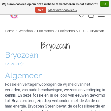
Webshop is geopend maar nog onder constructie | let op: Verzenden vanaf 29
Wij slaan cookies op om onze website te verbeteren. Is dat akkoord?
Ja
juli
Nee
Meer over cookies »
Verlanglijst
Winkelwa
Home
/
Webshop
/
Edelstenen
/
Edelstenen A-B-C
/
Bryozoan
Bryozoan
Bryozoan
12-2021/jr
Algemeen
Fossielen vertegenwoordigen de wijsheid van het
verleden, van oude beschavingen, wezens en verdieping in
kennis. En deze fossielen, in de loop van eeuwen gevormd
tot Bryozo-steen, zijn diep verbonden met de Aarde en
haar energie. Bryozoan Steen bevat de gefossiliseerde en