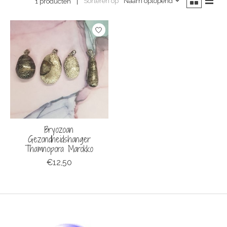
Sorteren op
Naam oplopend
1 producten
Bryozoan
Gezondheidshanger
Thamnopora Marokko
€12,50