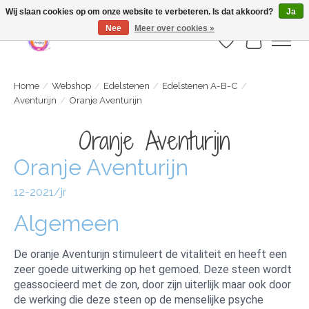
Webshop is geopend maar nog onder constructie | let op: Verzenden vanaf 29
Wij slaan cookies op om onze website te verbeteren. Is dat akkoord?
Ja
juli
Nee
Meer over cookies »
Verlanglijst
Winkelwa
Home
/
Webshop
/
Edelstenen
/
Edelstenen A-B-C
/
Aventurijn
/
Oranje Aventurijn
Oranje Aventurijn
Oranje Aventurijn
12-2021/jr
Algemeen
De oranje Aventurijn stimuleert de vitaliteit en heeft een
zeer goede uitwerking op het gemoed. Deze steen wordt
geassocieerd met de zon, door zijn uiterlijk maar ook door
de werking die deze steen op de menselijke psyche