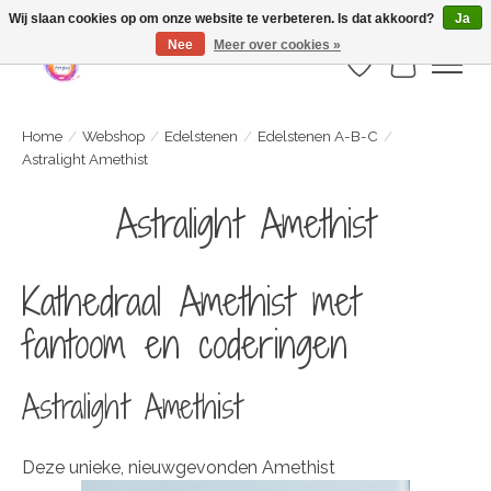
Webshop is geopend maar nog onder constructie | let op: Verzenden vanaf 29
Wij slaan cookies op om onze website te verbeteren. Is dat akkoord?
Ja
juli
Nee
Meer over cookies »
Verlanglijst
Winkelwa
Home
/
Webshop
/
Edelstenen
/
Edelstenen A-B-C
/
Astralight Amethist
Astralight Amethist
Kathedraal Amethist met
fantoom en coderingen
Astralight Amethist
Deze unieke, nieuwgevonden Amethist