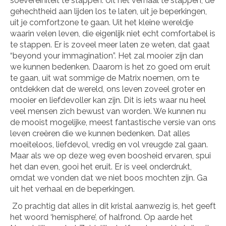
soevereiniteit te stappen. Uit het verhaal te stappen, de
gehechtheid aan lijden los te laten, uit je beperkingen,
uit je comfortzone te gaan. Uit het kleine wereldje
waarin velen leven, die eigenlijk niet echt comfortabel is
te stappen. Er is zoveel meer laten ze weten, dat gaat
“beyond your immagination”. Het zal mooier zijn dan
we kunnen bedenken. Daarom is het zo goed om eruit
te gaan, uit wat sommige de Matrix noemen, om te
ontdekken dat de wereld, ons leven zoveel groter en
mooier en liefdevoller kan zijn. Dit is iets waar nu heel
veel mensen zich bewust van worden. We kunnen nu
de mooist mogelijke, meest fantastische versie van ons
leven creëren die we kunnen bedenken. Dat alles
moeiteloos, liefdevol, vredig en vol vreugde zal gaan.
Maar als we op deze weg even boosheid ervaren, spui
het dan even, gooi het eruit. Er is veel onderdrukt,
omdat we vonden dat we niet boos mochten zijn. Ga
uit het verhaal en de beperkingen.
Zo prachtig dat alles in dit kristal aanwezig is, het geeft
het woord ‘hemisphere’, of halfrond. Op aarde het