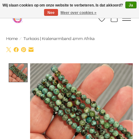
Webshop is geopend maar nog onder constructie | let op: Verzenden vanaf 29
Wij slaan cookies op om onze website te verbeteren. Is dat akkoord?
Ja
juli
Nee
Meer over cookies »
Verlanglijst
Winkelwa
Home
/
Turkoois | Kralenarmband 4mm Afrika
Product image slideshow Items