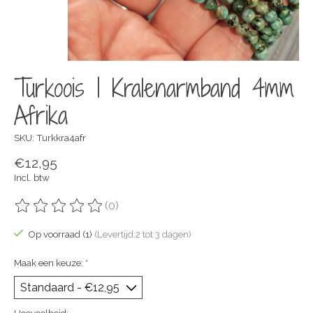
Turkoois | Kralenarmband 4mm
Afrika
SKU: Turkkra4afr
€12,95
Incl. btw
(0)
De beoordeling van dit product is
0
van de 5
Op voorraad (1)
(Levertijd:2 tot 3 dagen)
Maak een keuze:
*