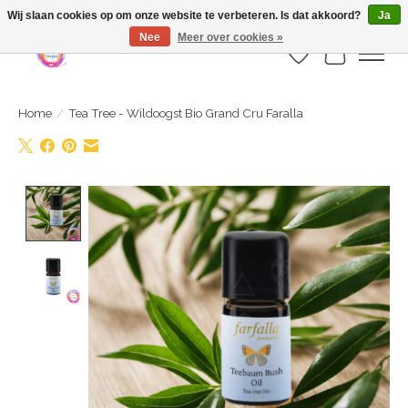
Webshop is geopend maar nog onder constructie | let op: Verzenden vanaf 29
Wij slaan cookies op om onze website te verbeteren. Is dat akkoord?
Ja
juli
Nee
Meer over cookies »
Verlanglijst
Winkelwa
Home
/
Tea Tree - Wildoogst Bio Grand Cru Faralla
Product image slideshow Items