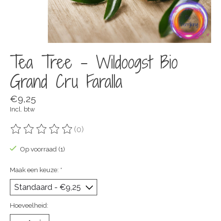
Tea Tree - Wildoogst Bio
Grand Cru Faralla
€9,25
Incl. btw
(0)
De beoordeling van dit product is
0
van de 5
Op voorraad (1)
Maak een keuze:
*
Hoeveelheid: