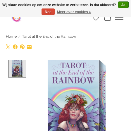
Webshop is geopend maar nog onder constructie | let op: Verzenden vanaf 29
Wij slaan cookies op om onze website te verbeteren. Is dat akkoord?
Ja
juli
Nee
Meer over cookies »
Verlanglijst
Winkelwa
Home
/
Tarot at the End of the Rainbow
Product image slideshow Items