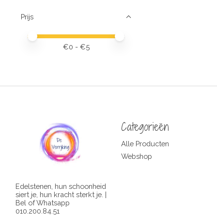
Prijs
Minimale prijswaarde
Price maximum value
€
0
- €
5
Categorieën
Alle Producten
Webshop
Edelstenen, hun schoonheid
siert je, hun kracht sterkt je. |
Bel of Whatsapp
010.200.84.51