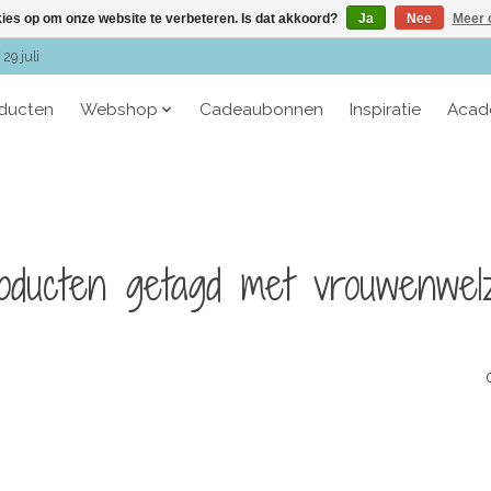
kies op om onze website te verbeteren. Is dat akkoord?
Ja
Nee
Meer 
29 juli
oducten
Webshop
Cadeaubonnen
Inspiratie
Acad
oducten getagd met vrouwenwelz