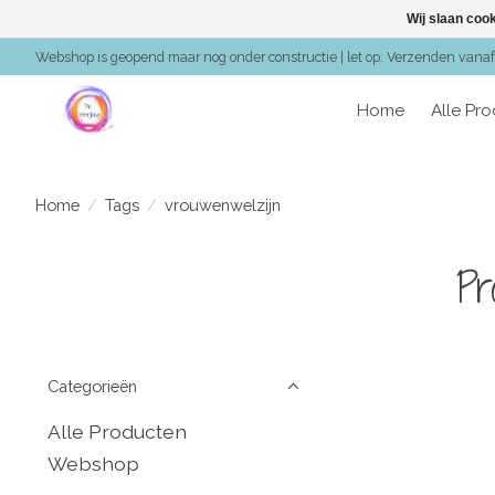
Wij slaan coo
Webshop is geopend maar nog onder constructie | let op: Verzenden vanaf 
Home
Alle Pr
Home
/
Tags
/
vrouwenwelzijn
Pr
Categorieën
Alle Producten
Webshop