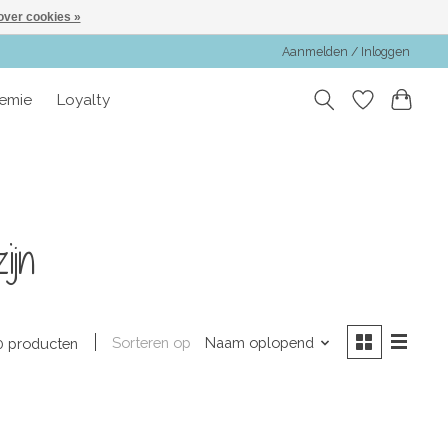
over cookies »
Aanmelden / Inloggen
emie
Loyalty
ijn
Sorteren op
Naam oplopend
0 producten