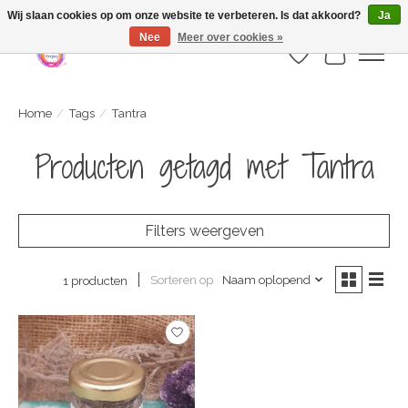
Webshop is geopend maar nog onder constructie | let op: Verzenden vanaf 29
Wij slaan cookies op om onze website te verbeteren. Is dat akkoord?
Ja
juli
Nee
Meer over cookies »
Verlanglijst
Winkelwa
Home
/
Tags
/
Tantra
Producten getagd met Tantra
Filters weergeven
Sorteren op
Naam oplopend
1 producten