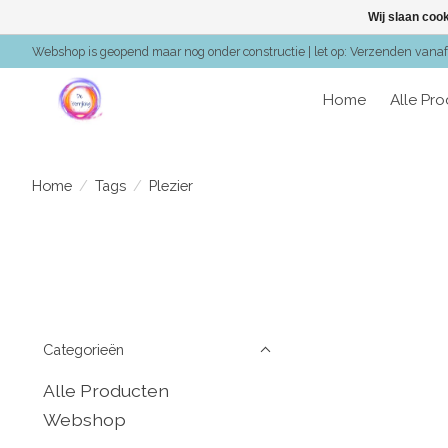
Wij slaan coo
Webshop is geopend maar nog onder constructie | let op: Verzenden vanaf 
Home
Alle Pr
Home
/
Tags
/
Plezier
Categorieën
Alle Producten
Webshop