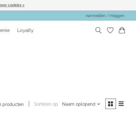
over cookies »
Aanmelden / Inloggen
emie
Loyalty
Sorteren op
Naam oplopend
0 producten