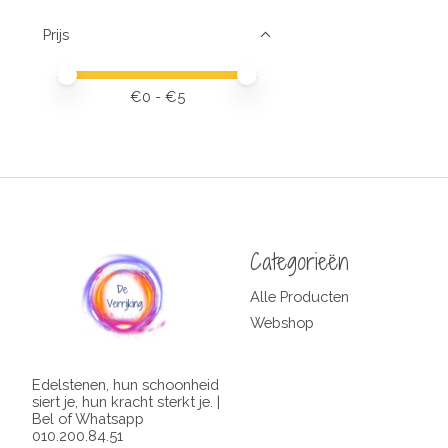
Prijs
Minimale prijswaarde
Price maximum value
€
0
- €
5
Categorieën
Alle Producten
Webshop
Edelstenen, hun schoonheid
siert je, hun kracht sterkt je. |
Bel of Whatsapp
010.200.84.51