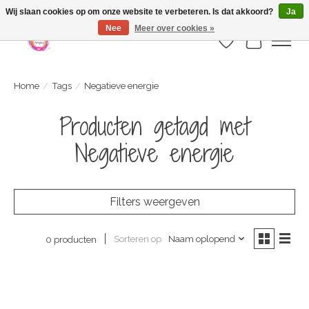
Webshop is geopend maar nog onder constructie | let op: Verzenden vanaf 29
Wij slaan cookies op om onze website te verbeteren. Is dat akkoord?
Ja
juli
Nee
Meer over cookies »
Verlanglijst
Winkelwa
Home
/
Tags
/
Negatieve energie
Producten getagd met
Negatieve energie
Filters weergeven
Sorteren op
Naam oplopend
0 producten