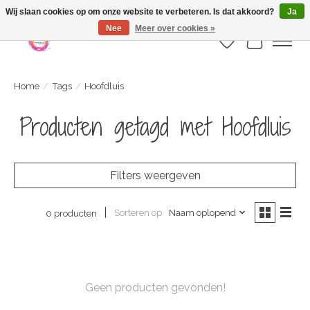
Webshop is geopend maar nog onder constructie | let op: Verzenden vanaf 29
Wij slaan cookies op om onze website te verbeteren. Is dat akkoord?
Ja
juli
Nee
Meer over cookies »
Verlanglijst
Winkelwa
Home
/
Tags
/
Hoofdluis
Producten getagd met Hoofdluis
Filters weergeven
Sorteren op
Naam oplopend
0 producten
Geen producten gevonden!