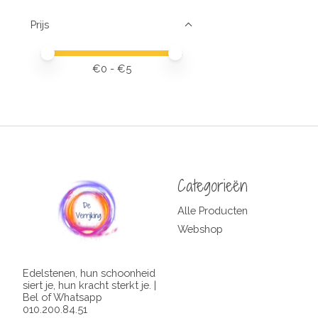
Prijs
Minimale prijswaarde
Price maximum value
€
0
- €
5
Categorieën
Alle Producten
Webshop
Edelstenen, hun schoonheid
siert je, hun kracht sterkt je. |
Bel of Whatsapp
010.200.84.51