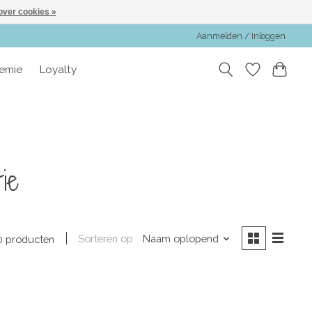
over cookies »
Aanmelden / Inloggen
emie
Loyalty
ie
Sorteren op
Naam oplopend
0 producten