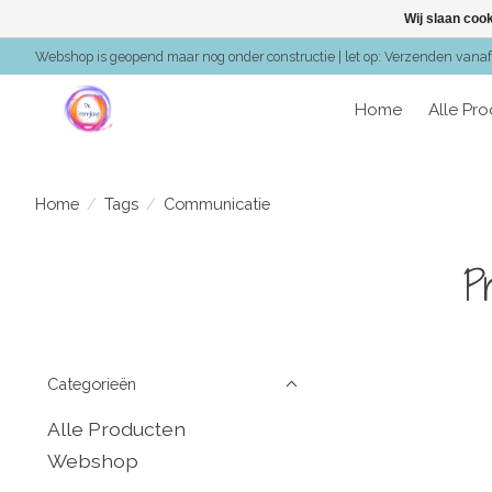
Wij slaan coo
Webshop is geopend maar nog onder constructie | let op: Verzenden vanaf 
Home
Alle Pr
Home
/
Tags
/
Communicatie
P
Categorieën
Alle Producten
Webshop