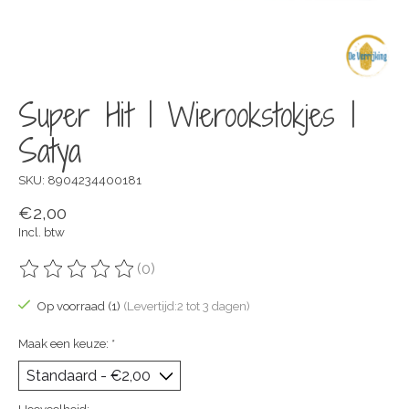
Super Hit | Wierookstokjes |
Satya
SKU: 8904234400181
€2,00
Incl. btw
(0)
De beoordeling van dit product is
0
van de 5
Op voorraad (1)
(Levertijd:2 tot 3 dagen)
Maak een keuze:
*