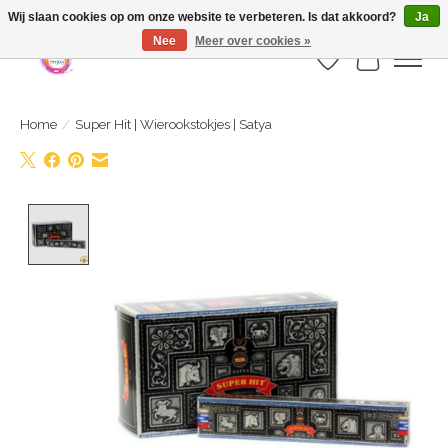
Webshop is geopend maar nog onder constructie | let op: Verzenden vanaf 29
Wij slaan cookies op om onze website te verbeteren. Is dat akkoord?
Ja
juli
Nee
Meer over cookies »
Verlanglijst
Winkelwa
Home
/
Super Hit | Wierookstokjes | Satya
Product image slideshow Items