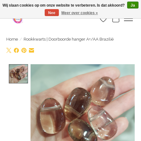
Webshop is geopend maar nog onder constructie | let op: Verzenden vanaf 29
Wij slaan cookies op om onze website te verbeteren. Is dat akkoord?
Ja
juli
Nee
Meer over cookies »
Verlanglijst
Winkelwa
Home
/
Rookkwarts | Doorboorde hanger A+/AA Brazilië
Product image slideshow Items