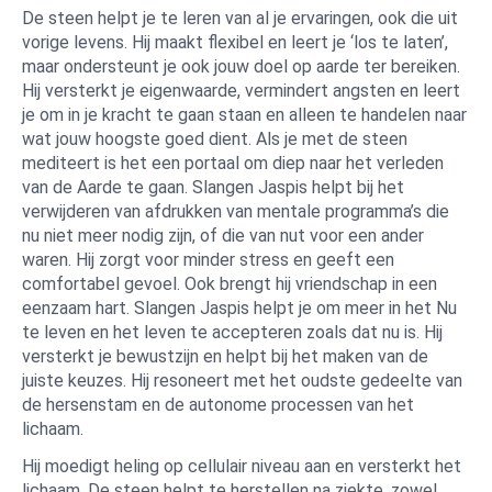
De steen helpt je te leren van al je ervaringen, ook die uit
vorige levens. Hij maakt flexibel en leert je ‘los te laten’,
maar ondersteunt je ook jouw doel op aarde ter bereiken.
Hij versterkt je eigenwaarde, vermindert angsten en leert
je om in je kracht te gaan staan en alleen te handelen naar
wat jouw hoogste goed dient. Als je met de steen
mediteert is het een portaal om diep naar het verleden
van de Aarde te gaan. Slangen Jaspis helpt bij het
verwijderen van afdrukken van mentale programma’s die
nu niet meer nodig zijn, of die van nut voor een ander
waren. Hij zorgt voor minder stress en geeft een
comfortabel gevoel. Ook brengt hij vriendschap in een
eenzaam hart. Slangen Jaspis helpt je om meer in het Nu
te leven en het leven te accepteren zoals dat nu is. Hij
versterkt je bewustzijn en helpt bij het maken van de
juiste keuzes. Hij resoneert met het oudste gedeelte van
de hersenstam en de autonome processen van het
lichaam.
Hij moedigt heling op cellulair niveau aan en versterkt het
lichaam. De steen helpt te herstellen na ziekte, zowel