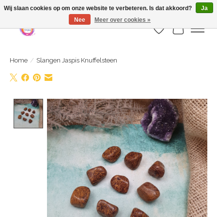
Webshop is geopend maar nog onder constructie | let op: Verzenden vanaf 29
Wij slaan cookies op om onze website te verbeteren. Is dat akkoord?
Ja
juli
Nee
Meer over cookies »
Verlanglijst
Winkelwa
Home
/
Slangen Jaspis Knuffelsteen
Product image slideshow Items