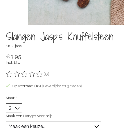
Slangen Jaspis Knuffelsteen
SKU: jass
€3,95
Incl. btw
(0)
De beoordeling van dit product is
0
van de 5
Op voorraad (18)
(Levertijd:2 tot 3 dagen)
Maat:
*
Maak een Hanger voor mij: