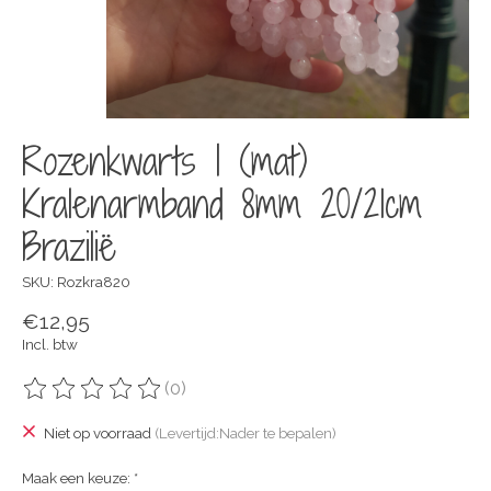
Rozenkwarts | (mat)
Kralenarmband 8mm 20/21cm
Brazilië
SKU: Rozkra820
€12,95
Incl. btw
(0)
De beoordeling van dit product is
0
van de 5
Niet op voorraad
(Levertijd:Nader te bepalen)
Maak een keuze:
*