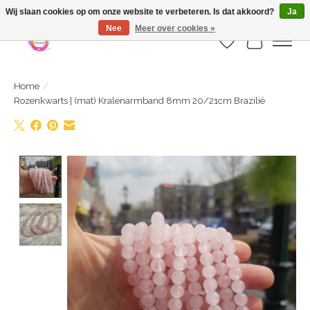
Webshop is geopend maar nog onder constructie | let op: Verzenden vanaf 29
Wij slaan cookies op om onze website te verbeteren. Is dat akkoord?
Ja
juli
Nee
Meer over cookies »
Verlanglijst
Winkelwa
Home
/
Rozenkwarts | (mat) Kralenarmband 8mm 20/21cm Brazilië
Product image slideshow Items