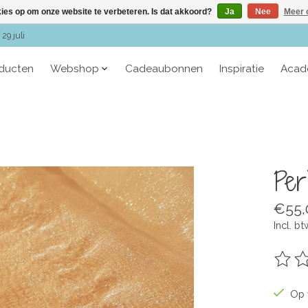
kies op om onze website te verbeteren. Is dat akkoord?
Ja
Nee
Meer 
29 juli
oducten
Webshop
Cadeaubonnen
Inspiratie
Acad
Per
€55,
Incl. bt
De be
Op 