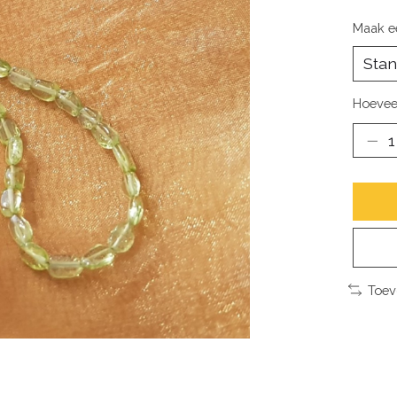
Maak e
Hoevee
Toev