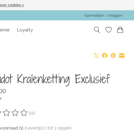
over cookies »
Aanmelden / Inloggen
emie
Loyalty
idot Kralenketting Exclusief
00
w
(0)
oordeling van dit product is
0
van de 5
voorraad (1)
(Levertijd:2 tot 3 dagen)