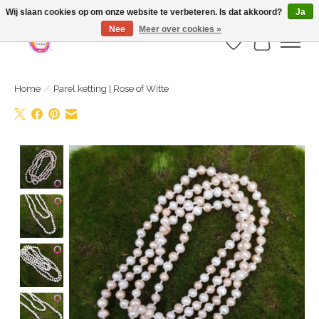
Webshop is geopend maar nog onder constructie | let op: Verzenden vanaf 29
Wij slaan cookies op om onze website te verbeteren. Is dat akkoord?
Ja
juli
Nee
Meer over cookies »
Verlanglijst
Winkelwa
Home
/
Parel ketting | Rose of Witte
Product image slideshow Items