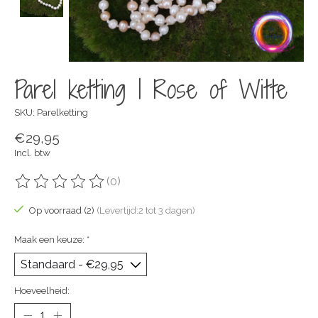
Parel ketting | Rose of Witte
SKU: Parelketting
€29,95
Incl. btw
(0)
De beoordeling van dit product is
0
van de 5
Op voorraad (2)
(Levertijd:2 tot 3 dagen)
Maak een keuze:
*
Hoeveelheid: