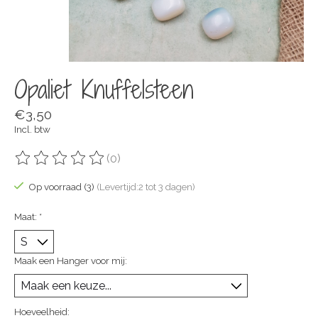
Opaliet Knuffelsteen
€3,50
Incl. btw
(0)
De beoordeling van dit product is
0
van de 5
Op voorraad (3)
(Levertijd:2 tot 3 dagen)
Maat:
*
Maak een Hanger voor mij:
Hoeveelheid: