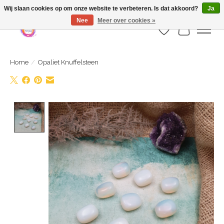
Webshop is geopend maar nog onder constructie | let op: Verzenden vanaf 29
Wij slaan cookies op om onze website te verbeteren. Is dat akkoord?
Ja
juli
Nee
Meer over cookies »
Verlanglijst
Winkelwa
Home
/
Opaliet Knuffelsteen
Product image slideshow Items